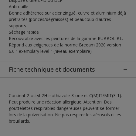
Dispose d'une EPD ou DEP
Antirouille
Bonne adhérence sur acier zingué, cuivre et aluminium déjà
prétraités (poncés/dégraissés) et beaucoup d'autres
supports
Séchage rapide
Recouvrable avec les peintures de la gamme RUBBOL BL.
Répond aux exigences de la norme Breeam 2020 version
6.0 " exemplary level " (niveau exemplaire)
Fiche technique et documents
Contient 2-octyl-2H-isothiazole-3-one et C(M)IT/MIT(3-1).
Peut produire une réaction allergique. Attention! Des
gouttelettes respirables dangereuses peuvent se former
lors de la pulvérisation. Ne pas respirer les aérosols ni les
brouillards.