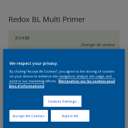
Redox BL Multi Primer
J0.04.88
Changer de couleur
Taille de l’emballage
We respect your privacy.
1 L
2,5 L
By clicking “Accept All Cookies”, you agree to the storing of cookies
on your device to enhance site navigation, analyze site usage, and
assist in our marketing efforts.
Déclaration sur les cookies pour
Quantité
Calculateur de peinture
plus d'informations
Calculer
Cookies Settings
Accept All Cookies
Reject All
Ce produit n'est pas destiné à la vente en ligne et ne
peut être acheté que dans des magasins sélectionnés.