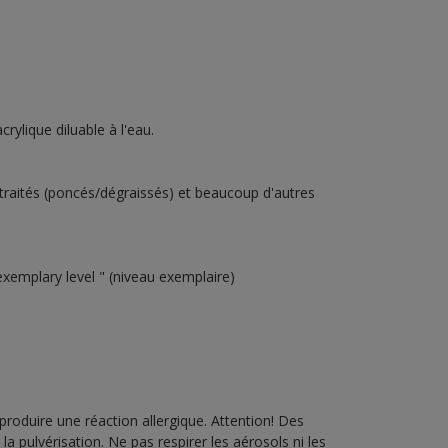
rylique diluable à l'eau.
traités (poncés/dégraissés) et beaucoup d'autres
emplary level " (niveau exemplaire)
produire une réaction allergique. Attention! Des
a pulvérisation. Ne pas respirer les aérosols ni les