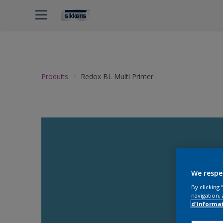
Produits
Redox BL Multi Primer
We respe
By clicking
navigation, 
d'informa