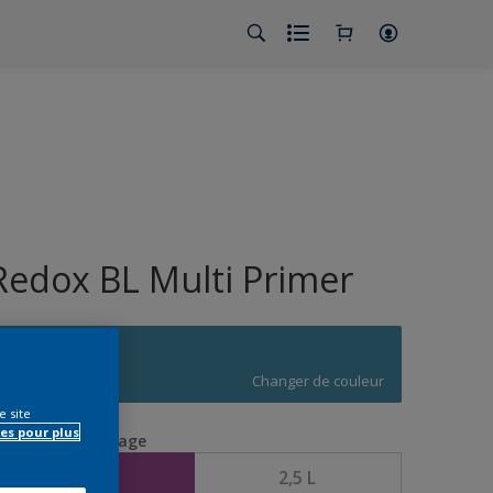
Redox BL Multi Primer
R7.33.47
Changer de couleur
e site
es pour plus
aille de l’emballage
1 L
2,5 L