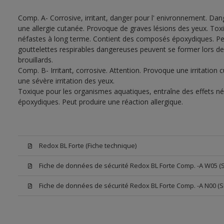
Comp. A- Corrosive, irritant, danger pour l' enivronnement. Dan
une allergie cutanée. Provoque de graves lésions des yeux. Tox
néfastes à long terme. Contient des composés époxydiques. Peut
gouttelettes respirables dangereuses peuvent se former lors de l
brouillards.
Comp. B- Irritant, corrosive. Attention. Provoque une irritatio
une sévère irritation des yeux.
Toxique pour les organismes aquatiques, entraîne des effets n
époxydiques. Peut produire une réaction allergique.
Redox BL Forte (Fiche technique)
Fiche de données de sécurité Redox BL Forte Comp. -A W05 (
Fiche de données de sécurité Redox BL Forte Comp. -A N00 (S