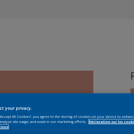
ct your privacy.
 “Accept All Cookies”, you agree to the storing of cookies on your device to enhanc
T
analyze site usage, and assist in our marketing efforts.
Déclaration sur les cooki
tions