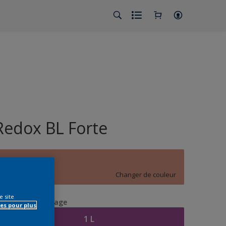
Redox BL Forte
C6.22.61
Changer de couleur
e site
aille de l’emballage
es pour plus
1 L