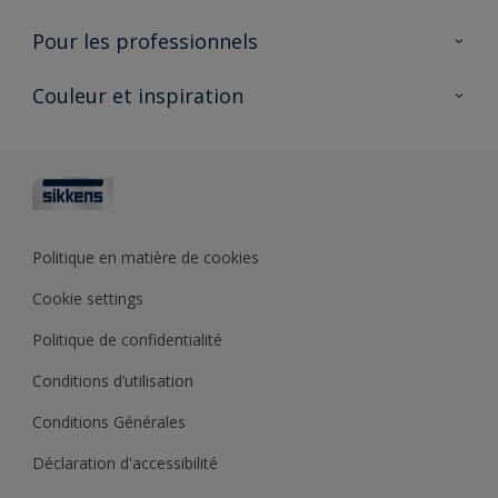
AkzoNobel 🔗
Produits pour l’intérieur
Pour les professionnels
Durabilité
Produits pour l’extérieur
Questions fréquentes
Partenaires Sikkens 🔗
Couleur et inspiration
Trouver un point de vente
Contact
Conseils & services
Fiches techniques
Couleurs
Sikkens academy
Testeurs de couleur
Architectes
Collections de couleurs
Polyfilla Pro 🔗
Couleur de l’année
Politique en matière de cookies
Outils de couleur
Cookie settings
Base de connaissances
Politique de confidentialité
Conditions d’utilisation
Conditions Générales
Déclaration d'accessibilité