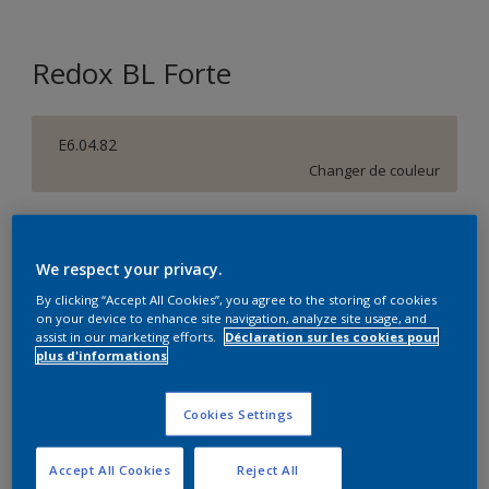
Redox BL Forte
E6.04.82
Changer de couleur
Taille de l’emballage
1 L
We respect your privacy.
By clicking “Accept All Cookies”, you agree to the storing of cookies
on your device to enhance site navigation, analyze site usage, and
Quantité
Calculateur de peinture
assist in our marketing efforts.
Déclaration sur les cookies pour
plus d'informations
Calculer
Cookies Settings
Ce produit n'est pas destiné à la vente en ligne et ne
Accept All Cookies
Reject All
peut être acheté que dans des magasins sélectionnés.