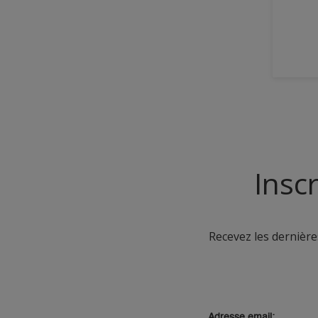
Sans odeur se solvant
Sans solvants
SF ou sans solvant
Siloxane Technology
Système multicouche
Séchage rapide
Insc
Recevez les dernières