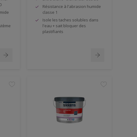
0
Résistance à l'abrasion humide
umide
classe 1
Isole les taches solubles dans
ystème
l'eau + sait bloquer des
plastifiants