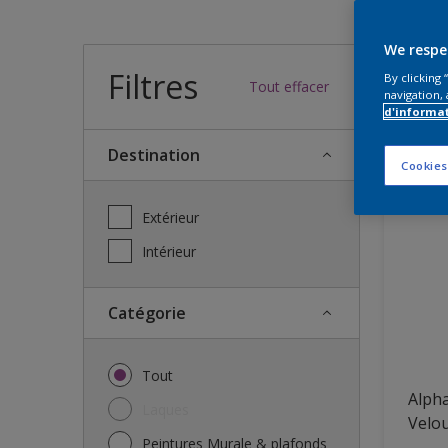
Quel
We respe
Filtres
By clicking
Tout effacer
navigation, 
d'informa
13
Nous a
Destination
Cookies
Extérieur
Intérieur
Catégorie
Tout
Alpha
Laques
Velo
Peintures Murale & plafonds