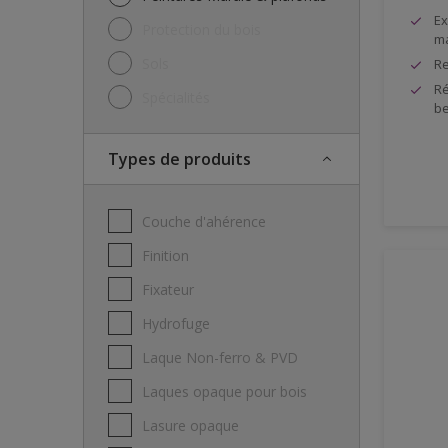
Ex
Protection du bois
ma
Sols
Re
Ré
Spécialités
be
Types de produits
Couche d'ahérence
Finition
Fixateur
Hydrofuge
Laque Non-ferro & PVD
Laques opaque pour bois
Lasure opaque