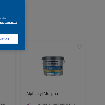
e site
es pour plus
ect All
Alphacryl Morpha
nnel
Extra blanc - blancheur accrue