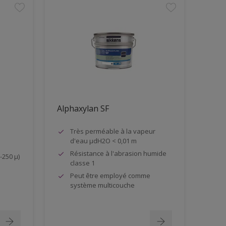
Alphaxylan SF
Très perméable à la vapeur
d'eau µdH2O < 0,01 m
Résistance à l'abrasion humide
-250 µ)
classe 1
Peut être employé comme
système multicouche