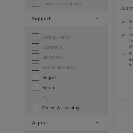
Lasure transparante
Alpha
Nettoyant - Dégraissant
Support
Ré
Peintures façade
cl
Peintures metaux
Is
Acier galvanisé
l'
Peintures murales intérieur
pl
Aluminium
Pe
Peintures plafond
Bluestone
es
Primer
ba
Bois et similaires
Primer anti-tâches
Briques
primer d'adhérence
Béton
Protection incolore
Châssis
Système multicouche
Ciment & cimentage
Vernis
Cuivre
Aspect
Door frames