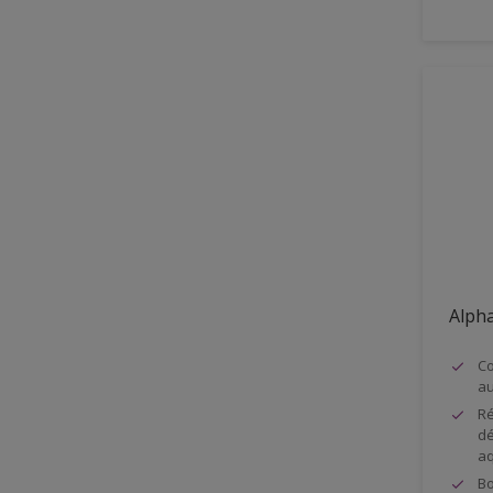
Mat minéral
Multicouche
non soumis au lustrage
Pas de jaunissement
Peinture recyclé
Perméable à la vapeur d'eau.
Pouvoir couvrant classe 1 –
DIN EN 13300
Protection extrême contre
l'encrassement, les tâches et
Alpha
les rayures
Co
Renforcé de PU
au
Réaction au feu
Ré
dé
Résistance au frottement
aq
humide classe 1
Bo