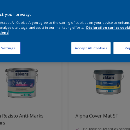
s produits vous faut-il?
ct your privacy.
 “Accept All Cookies”, you agree to the storing of cookies on your device to enhanc
analyze site usage, and assist in our marketing efforts.
Déclaration sur les cooki
tions
vons résultats pour vous
 Settings
Accept All Cookies
Rej
 Rezisto Anti-Marks
Alpha Cover Mat SF
urs
Pouvoir couvrant exceptio