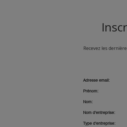
Mat minéral
Multicouche
non soumis au lustrage
Insc
Pas de jaunissement
Peinture recyclé
Recevez les dernières
Perméable à la vapeur d'eau.
Pouvoir couvrant classe 1 –
DIN EN 13300
Protection extrême contre
l'encrassement, les tâches et
les rayures
Renforcé de PU
Réaction au feu
Résistance au frottement
humide classe 1