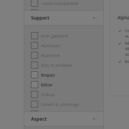
Lasure transparante
Nettoyant - Dégraissant
Alpha
Support
Peintures façade
Co
Peintures metaux
Acier galvanisé
au
Peintures murales intérieur
Ré
Aluminium
dé
Peintures plafond
aq
Bluestone
Bo
Primer
Bois et similaires
Primer anti-tâches
Briques
primer d'adhérence
Béton
Protection incolore
Châssis
Système multicouche
Ciment & cimentage
Vernis
Cuivre
Aspect
Door frames