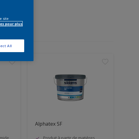
e site
es pour plus
ect All
Alphatex SF
umide
Produit à partir de matières