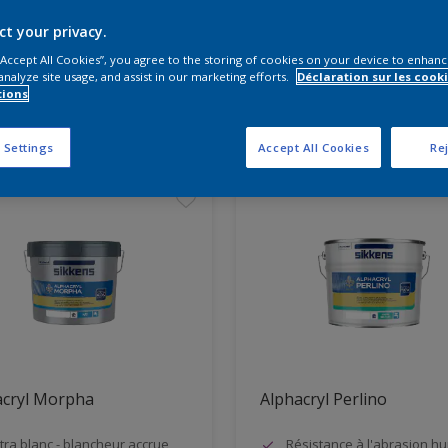
ct your privacy.
s produits vous faut-il?
 “Accept All Cookies”, you agree to the storing of cookies on your device to enhanc
analyze site usage, and assist in our marketing efforts.
Déclaration sur les cooki
tions
ons résultats pour vous
 Settings
Accept All Cookies
Rej
acryl Morpha
Alphacryl Perlino
tra blanc - blancheur accrue
Résistance à l'abrasion h