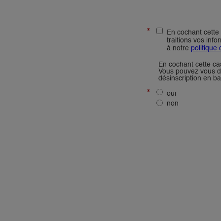
Sans odeur se solvant
Sans solvants
SF ou sans solvant
Siloxane Technology
Système multicouche
Séchage rapide