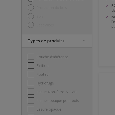
Ré
Protection du bois
cl
Sols
Is
l'
Spécialités
pl
Types de produits
Couche d'ahérence
Finition
Fixateur
Hydrofuge
Laque Non-ferro & PVD
Laques opaque pour bois
Lasure opaque