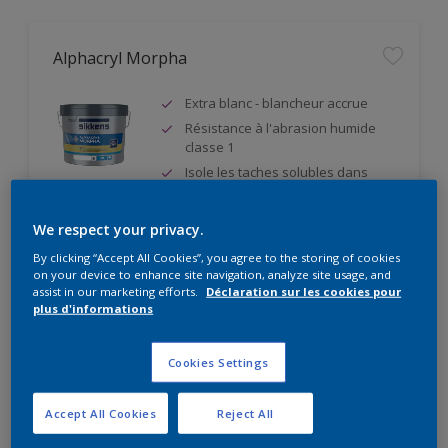
Alphacryl Morpha
Extra blanc - blancheur accrue
Résistance à l'abrasion humide
classe 1
Isole les taches solubles dans
l'eau + sait bloquer des
plastifiants
We respect your privacy.
By clicking “Accept All Cookies”, you agree to the storing of cookies
on your device to enhance site navigation, analyze site usage, and
assist in our marketing efforts.
Déclaration sur les cookies pour
plus d'informations
Cookies Settings
Alphacryl Perlino
Accept All Cookies
Reject All
Résistance à l'abrasion humide