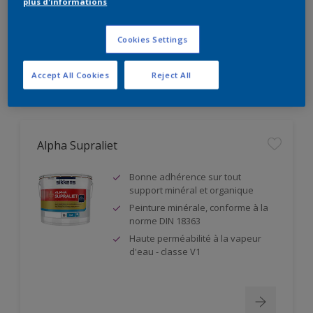
plus d'informations
Résistance à l'abrasion humide
classe 1
Cookies Settings
Accept All Cookies
Reject All
Alpha Supraliet
Bonne adhérence sur tout
support minéral et organique
Peinture minérale, conforme à la
norme DIN 18363
Haute perméabilité à la vapeur
d'eau - classe V1