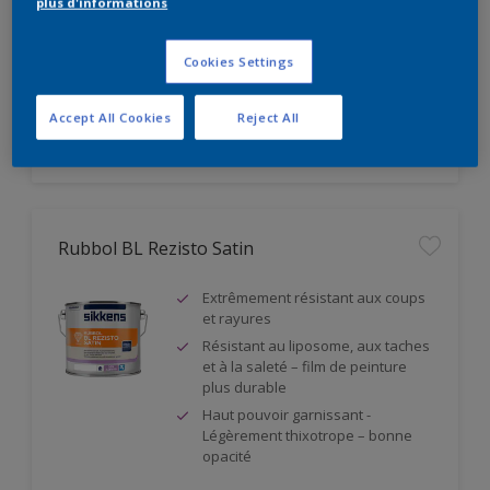
plus d'informations
norme DIN 18363
Haute perméabilité à la vapeur
d'eau - classe V1
Cookies Settings
Accept All Cookies
Reject All
Rubbol BL Rezisto Satin
Extrêmement résistant aux coups
et rayures
Résistant au liposome, aux taches
et à la saleté – film de peinture
plus durable
Haut pouvoir garnissant -
Légèrement thixotrope – bonne
opacité