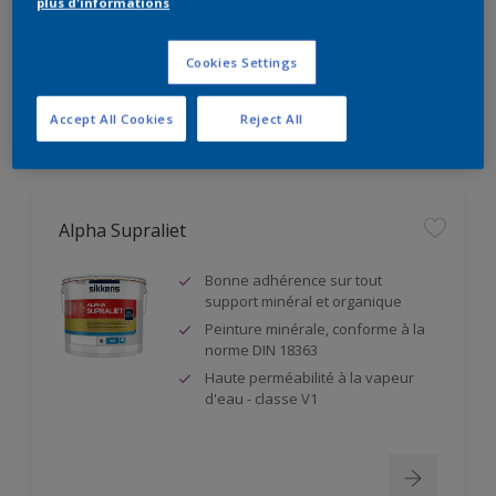
plus d'informations
Résistance à l'abrasion humide
classe 1
Cookies Settings
Accept All Cookies
Reject All
Alpha Supraliet
Bonne adhérence sur tout
support minéral et organique
Peinture minérale, conforme à la
norme DIN 18363
Haute perméabilité à la vapeur
d'eau - classe V1