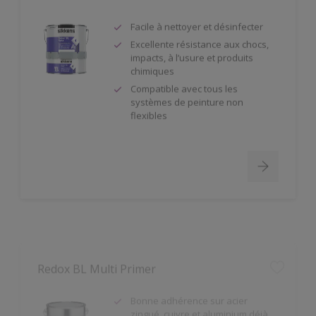
Facile à nettoyer et désinfecter
Excellente résistance aux chocs,
impacts, à l’usure et produits
chimiques
Compatible avec tous les
systèmes de peinture non
flexibles
Redox BL Multi Primer
Bonne adhérence sur acier
zingué, cuivre et aluminium déjà
prétraités (poncés/dégraissés) et
beaucoup d'autres supports.
Diluable à l'eau.