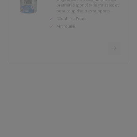
Antirouille.
Rubbol BL Primer
Très bonne adhérence sur le bois
nu, les anciennes couches de
peinture, les primers antirouille et
les plâtres.
Temps ouvert prolongé.
Tendu parfait