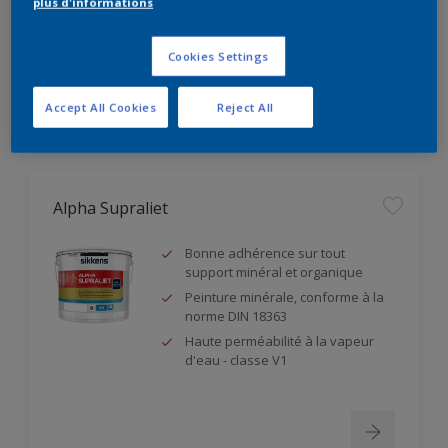
plus d'informations
Résistance à l'abrasion humide
classe 1
Cookies Settings
Accept All Cookies
Reject All
Alpha Supraliet
Bonne adhérence sur tout
support minéral et organique
Peinture minérale, conforme à la
norme DIN 18363
Haute perméabilité à la vapeur
d'eau - classe V1