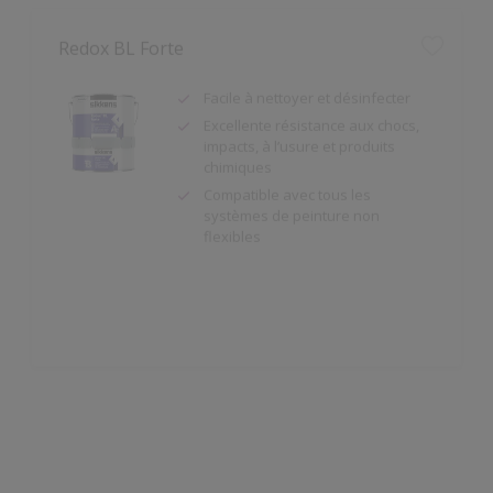
Facile à nettoyer et désinfecter
Excellente résistance aux chocs,
impacts, à l’usure et produits
chimiques
Compatible avec tous les
systèmes de peinture non
flexibles
Redox BL Multi Primer
Bonne adhérence sur acier
zingué, cuivre et aluminium déjà
prétraités (poncés/dégraissés) et
beaucoup d'autres supports.
Diluable à l'eau.