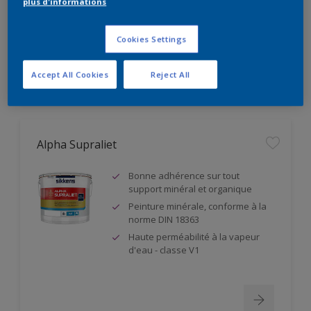
plus d'informations
Résistance à l'abrasion humide
classe 1
Cookies Settings
Accept All Cookies
Reject All
Alpha Supraliet
Bonne adhérence sur tout
support minéral et organique
Peinture minérale, conforme à la
norme DIN 18363
Haute perméabilité à la vapeur
d'eau - classe V1