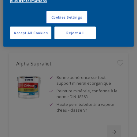
plus d'informations
Résistance à l'abrasion humide
classe 1
Cookies Settings
Accept All Cookies
Reject All
Alpha Supraliet
Bonne adhérence sur tout
support minéral et organique
Peinture minérale, conforme à la
norme DIN 18363
Haute perméabilité à la vapeur
d'eau - classe V1