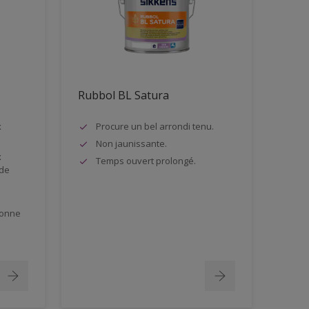
Rubbol BL Satura
x
Procure un bel arrondi tenu.
Non jaunissante.
x
Temps ouvert prolongé.
 de
bonne