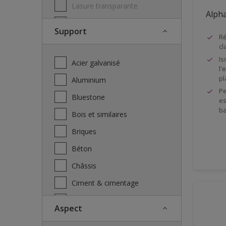
Lasure transparante
Alpha
Nettoyant - Dégraissant
Support
Ré
Peintures façade
cl
Peintures metaux
Is
Acier galvanisé
l'
Peintures murales intérieur
pl
Aluminium
Pe
Peintures plafond
Bluestone
es
Primer
ba
Bois et similaires
Primer anti-tâches
Briques
primer d'adhérence
Béton
Protection incolore
Châssis
Système multicouche
Ciment & cimentage
Vernis
Cuivre
Aspect
Door frames