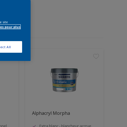
e site
es pour plus
ect All
Alphacryl Morpha
nnel
Extra blanc - blancheur accrue