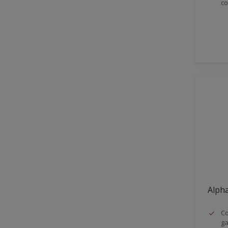
co
Sans odeur se solvant
Sans solvants
SF ou sans solvant
Siloxane Technology
Système multicouche
Séchage rapide
Alpha
Co
ga