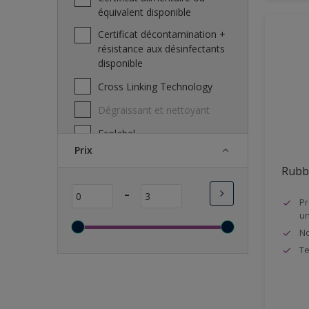
équivalent disponible
Pierreux
Certificat décontamination +
Plafonds
résistance aux désinfectants
disponible
Plafonnage
Cross Linking Technology
Plaques de plâtre, Gyproc
Dégraissant et nettoyant
Plaster
Ecolabel
Plastique
Prix
Excellente microporosité
Portes
Rubb
Excellente opacité
PVC
-
Film de peinture resistant aux
Pr
Radiateurs
un
bactéreis
Sols
No
Garantit un résultat parfait
Te
Toutes
IAQ A+
Long temps ouvert