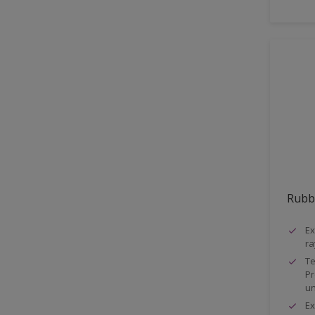
Mat minéral
Multicouche
non soumis au lustrage
Pas de jaunissement
Peinture recyclé
Perméable à la vapeur d'eau.
Pouvoir couvrant classe 1 –
DIN EN 13300
Protection extrême contre
l'encrassement, les tâches et
Rubb
les rayures
Ex
Renforcé de PU
ra
Réaction au feu
Te
Pr
Résistance au frottement
un
humide classe 1
Ex