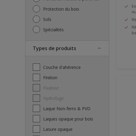
Ex
Protection du bois
ma
Sols
Re
Ré
Spécialités
be
Types de produits
Couche d'ahérence
Finition
Fixateur
Hydrofuge
Laque Non-ferro & PVD
Laques opaque pour bois
Lasure opaque