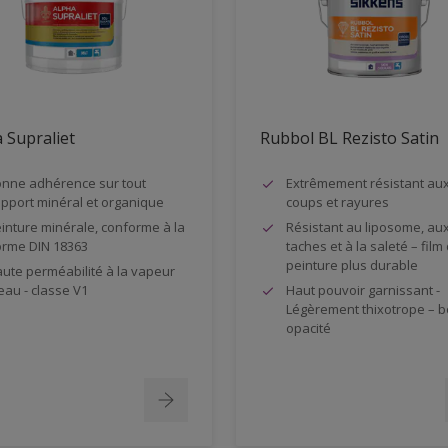
 Supraliet
Rubbol BL Rezisto Satin
nne adhérence sur tout
Extrêmement résistant au
pport minéral et organique
coups et rayures
inture minérale, conforme à la
Résistant au liposome, au
rme DIN 18363
taches et à la saleté – film
peinture plus durable
ute perméabilité à la vapeur
eau - classe V1
Haut pouvoir garnissant -
Légèrement thixotrope – 
opacité