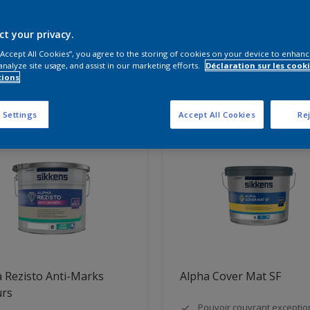
s produits vous faut-il?
ct your privacy.
 “Accept All Cookies”, you agree to the storing of cookies on your device to enhanc
analyze site usage, and assist in our marketing efforts.
Déclaration sur les cooki
tions
vons résultats pour vous
 Settings
Accept All Cookies
Rej
 Rezisto Anti-Marks
Alpha Cover Mat SF
urs
Pouvoir couvrant exceptio