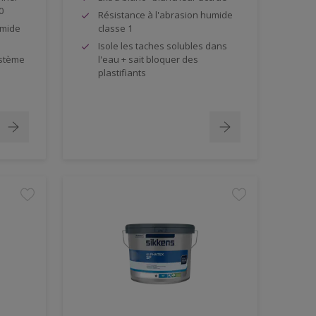
0
Résistance à l'abrasion humide
umide
classe 1
Isole les taches solubles dans
ystème
l'eau + sait bloquer des
plastifiants