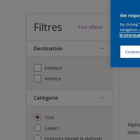
Quel
We respe
Filtres
By clicking
Tout effacer
navigation, 
d'informa
46
Nous a
Destination
Cookies
Extérieur
Intérieur
Catégorie
Tout
Alpha
Laques
Velo
Peintures Murale & plafonds