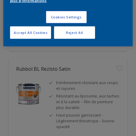
plus d'informations
norme DIN 18363
Haute perméabilité à la vapeur
d'eau - classe V1
Cookies Settings
Accept All Cookies
Reject All
Rubbol BL Rezisto Satin
Extrêmement résistant aux coups
et rayures
Résistant au liposome, aux taches
et à la saleté – film de peinture
plus durable
Haut pouvoir garnissant -
Légèrement thixotrope – bonne
opacité