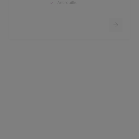
Rubbol BL Primer
Très bonne adhérence sur le bois
nu, les anciennes couches de
peinture, les primers antirouille et
les plâtres.
Temps ouvert prolongé.
Tendu parfait