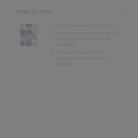
Facile à nettoyer et désinfecter
Excellente résistance aux chocs,
impacts, à l’usure et produits
chimiques
Compatible avec tous les
systèmes de peinture non
flexibles
Redox BL Multi Primer
Bonne adhérence sur acier
zingué, cuivre et aluminium déjà
prétraités (poncés/dégraissés) et
beaucoup d'autres supports.
Diluable à l'eau.