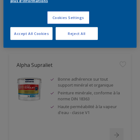
plus d'informations
Résistance à l'abrasion humide
classe 1
Cookies Settings
Accept All Cookies
Reject All
Alpha Supraliet
Bonne adhérence sur tout
support minéral et organique
Peinture minérale, conforme à la
norme DIN 18363
Haute perméabilité à la vapeur
d'eau - classe V1