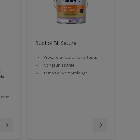
Rubbol BL Satura
x
Procure un bel arrondi tenu.
Non jaunissante.
x
Temps ouvert prolongé.
 de
bonne