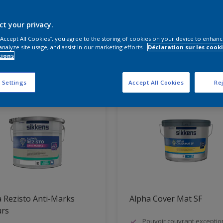
s produits vous faut-il?
ct your privacy.
 “Accept All Cookies”, you agree to the storing of cookies on your device to enhanc
analyze site usage, and assist in our marketing efforts.
Déclaration sur les cooki
tions
vons résultats pour vous
 Settings
Accept All Cookies
Rej
 Rezisto Anti-Marks
Alpha Cover Mat SF
urs
Pouvoir couvrant exceptio