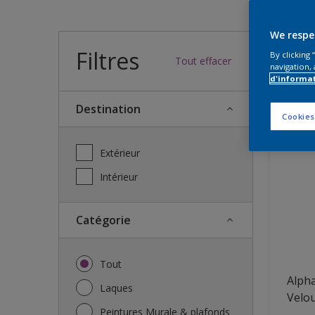
Quel
We respe
Filtres
By clicking
Tout effacer
navigation, 
d'informa
46
Nous a
Destination
Cookies
Extérieur
Intérieur
Catégorie
Tout
Alpha
Laques
Velo
Peintures Murale & plafonds