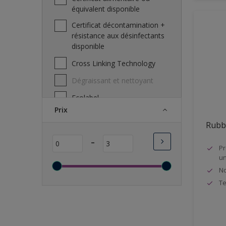
équivalent disponible
Pierreux
Certificat décontamination +
Plafonds
résistance aux désinfectants
disponible
Plafonnage
Cross Linking Technology
Plaques de plâtre, Gyproc
Dégraissant et nettoyant
Plaster
Ecolabel
Plastique
Prix
Excellente microporosité
Portes
Rubb
Excellente opacité
PVC
-
Film de peinture resistant aux
Pr
Radiateurs
un
bactéreis
Sols
No
Garantit un résultat parfait
Te
Toutes
IAQ A+
Long temps ouvert