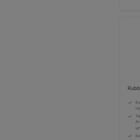
Mat minéral
Multicouche
non soumis au lustrage
Pas de jaunissement
Peinture recyclé
Perméable à la vapeur d'eau.
Pouvoir couvrant classe 1 –
DIN EN 13300
Protection extrême contre
l'encrassement, les tâches et
Rubb
les rayures
Ex
Renforcé de PU
ra
Réaction au feu
Te
Pr
Résistance au frottement
un
humide classe 1
Ex