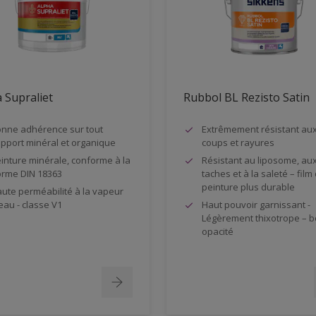
 Supraliet
Rubbol BL Rezisto Satin
nne adhérence sur tout
Extrêmement résistant au
pport minéral et organique
coups et rayures
inture minérale, conforme à la
Résistant au liposome, au
rme DIN 18363
taches et à la saleté – film
peinture plus durable
ute perméabilité à la vapeur
eau - classe V1
Haut pouvoir garnissant -
Légèrement thixotrope – 
opacité