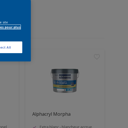
e site
es pour plus
ect All
Alphacryl Morpha
nnel
Extra blanc - blancheur accrue