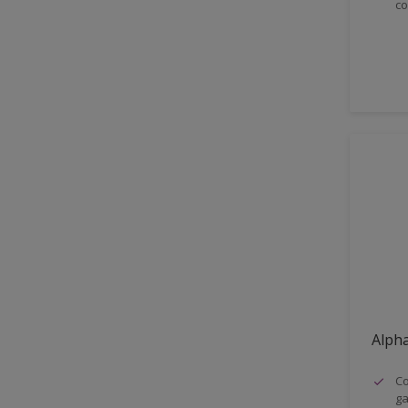
co
Sans odeur se solvant
Sans solvants
SF ou sans solvant
Siloxane Technology
Système multicouche
Séchage rapide
Alpha
Co
ga