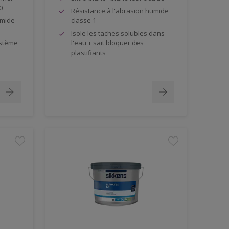
0
Résistance à l'abrasion humide
umide
classe 1
Isole les taches solubles dans
ystème
l'eau + sait bloquer des
plastifiants