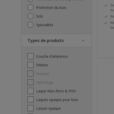
Ex
Protection du bois
ma
Sols
Re
Ré
Spécialités
be
Types de produits
Couche d'ahérence
Finition
Fixateur
Hydrofuge
Laque Non-ferro & PVD
Laques opaque pour bois
Lasure opaque