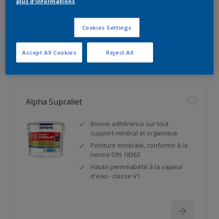
plus d'informations
Résistance à l'abrasion humide
classe 1
Cookies Settings
Accept All Cookies
Reject All
Alpha Supraliet
Bonne adhérence sur tout
support minéral et organique
Peinture minérale, conforme à la
norme DIN 18363
Haute perméabilité à la vapeur
d'eau - classe V1