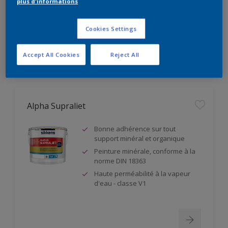
plus d'informations
Résistance à l'abrasion humide
classe 1
Cookies Settings
Accept All Cookies
Reject All
Alpha Supraliet
Bonne adhérence sur tout
support minéral et organique
Peinture minérale, conforme à la
norme DIN 18363
Haute perméabilité à la vapeur
d'eau - classe V1