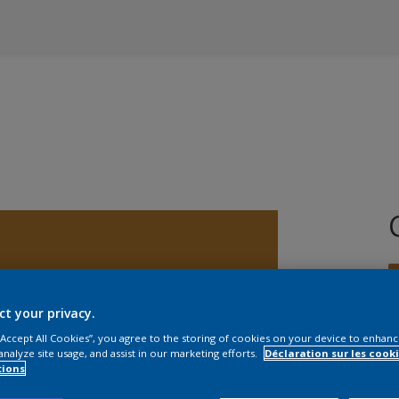
ct your privacy.
 “Accept All Cookies”, you agree to the storing of cookies on your device to enhanc
analyze site usage, and assist in our marketing efforts.
Déclaration sur les cooki
T
tions