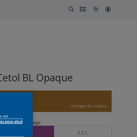
Cetol BL Opaque
E8.59.46
Changer de couleur
e site
es pour plus
aille de l’emballage
1 L
2,5 L