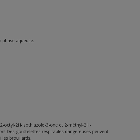
en phase aqueuse.
2-octyl-2H-isothiazole-3-one et 2-méthyl-2H-
tion! Des gouttelettes respirables dangereuses peuvent
 les brouillards.