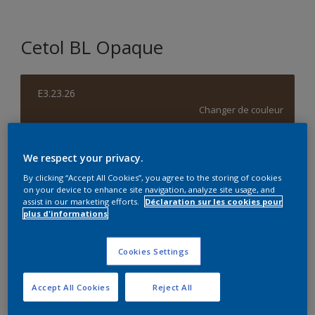
Cetol BL Opaque
E3.23.26
Changer de couleur
Taille de l’emballage
We respect your privacy.
1 L
2,5 L
By clicking “Accept All Cookies”, you agree to the storing of cookies
on your device to enhance site navigation, analyze site usage, and
assist in our marketing efforts.
Déclaration sur les cookies pour
Quantité
Calculateur de peinture
plus d'informations
Calculer
Cookies Settings
Accept All Cookies
Reject All
Ce produit n'est pas destiné à la vente en ligne et ne
peut être acheté que dans des magasins sélectionnés.