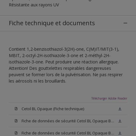
Résistante aux rayons UV
Fiche technique et documents
Contient 1,2-benzisothiazol-3(2H)-one, C(M)IT/MIT(3-1),
MBIT, 2-octyl-2H-isothiazole-3-one et 2-méthyl-2H-
isothiazole-3-one. Peut produire une réaction allergique.
Attention! Des gouttelettes respirables dangereuses
peuvent se former lors de la pulvérisation. Ne pas respirer
les aérosols ni les brouillards.
Télécharger Adobe Reader
Cetol BL Opaque (Fiche technique)
Fiche de données de sécurité Cetol BL Opaque Base W05 (SDS)
Fiche de données de sécurité Cetol BL Opaque Base N00 (SDS)