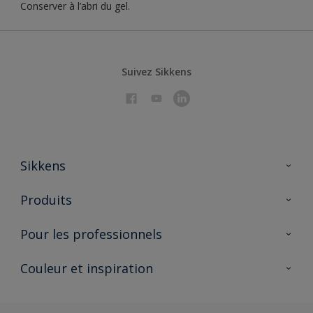
Conserver à l’abri du gel.
Suivez Sikkens
Sikkens
À propos de Sikkens
Produits
AkzoNobel 🔗
Produits pour l’intérieur
Pour les professionnels
Durabilité
Produits pour l’extérieur
Questions fréquentes
Partenaires Sikkens 🔗
Couleur et inspiration
Trouver un point de vente
Contact
Conseils & services
Fiches techniques
Couleurs
Sikkens academy