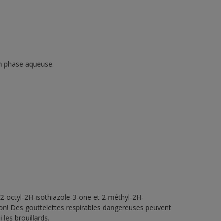
en phase aqueuse.
2-octyl-2H-isothiazole-3-one et 2-méthyl-2H-
tion! Des gouttelettes respirables dangereuses peuvent
 les brouillards.