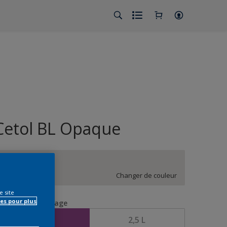
Cetol BL Opaque
BN.00.86
Changer de couleur
e site
es pour plus
aille de l’emballage
1 L
2,5 L