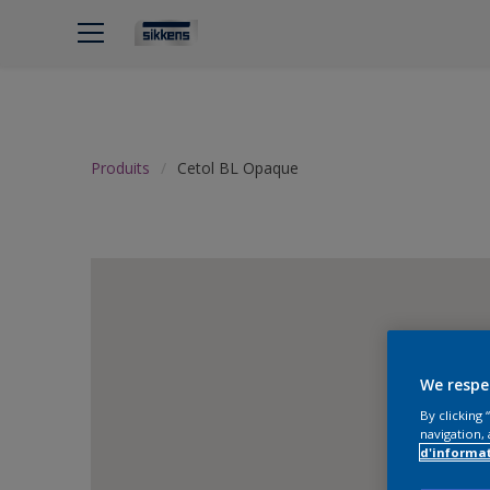
Produits
Cetol BL Opaque
We respe
By clicking
navigation, 
d'informa