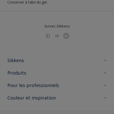
Conserver à l’abri du gel.
Suivez Sikkens
Sikkens
À propos de Sikkens
Produits
AkzoNobel 🔗
Produits pour l’intérieur
Pour les professionnels
Durabilité
Produits pour l’extérieur
Questions fréquentes
Partenaires Sikkens 🔗
Couleur et inspiration
Trouver un point de vente
Contact
Conseils & services
Fiches techniques
Couleurs
Sikkens academy