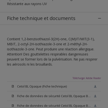
Résistante aux rayons UV
Fiche technique et documents
Contient 1,2-benzisothiazol-3(2H)-one, C(M)IT/MIT(3-1),
MBIT, 2-octyl-2H-isothiazole-3-one et 2-méthyl-2H-
isothiazole-3-one. Peut produire une réaction allergique.
Attention! Des gouttelettes respirables dangereuses
peuvent se former lors de la pulvérisation. Ne pas respirer
les aérosols ni les brouillards.
Télécharger Adobe Reader
Cetol BL Opaque (Fiche technique)
Fiche de données de sécurité Cetol BL Opaque Base W05 (SDS)
Fiche de données de sécurité Cetol BL Opaque Base N00 (SDS)