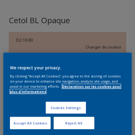
Cetol BL Opaque
D2.10.80
Changer de couleur
Taille de l’emballage
We respect your privacy.
1 L
2,5 L
By clicking “Accept All Cookies”, you agree to the storing of cookies
on your device to enhance site navigation, analyze site usage, and
assist in our marketing efforts.
Déclaration sur les cookies pour
Quantité
Calculateur de peinture
plus d'informations
Calculer
Cookies Settings
Accept All Cookies
Reject All
Ce produit n'est pas destiné à la vente en ligne et ne
peut être acheté que dans des magasins sélectionnés.