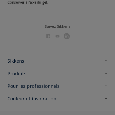
Conserver à l’abri du gel.
Suivez Sikkens
Sikkens
À propos de Sikkens
Produits
AkzoNobel 🔗
Produits pour l’intérieur
Pour les professionnels
Durabilité
Produits pour l’extérieur
Questions fréquentes
Partenaires Sikkens 🔗
Couleur et inspiration
Trouver un point de vente
Contact
Conseils & services
Fiches techniques
Couleurs
Sikkens academy