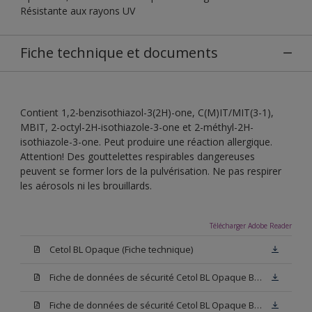
Résistante aux rayons UV
Fiche technique et documents
Contient 1,2-benzisothiazol-3(2H)-one, C(M)IT/MIT(3-1),
MBIT, 2-octyl-2H-isothiazole-3-one et 2-méthyl-2H-
isothiazole-3-one. Peut produire une réaction allergique.
Attention! Des gouttelettes respirables dangereuses
peuvent se former lors de la pulvérisation. Ne pas respirer
les aérosols ni les brouillards.
Télécharger Adobe Reader
Cetol BL Opaque (Fiche technique)
Fiche de données de sécurité Cetol BL Opaque Base W05 (SDS)
Fiche de données de sécurité Cetol BL Opaque Base N00 (SDS)