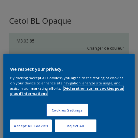
Cetol BL Opaque
M3.03.85
Changer de couleur
Taille de l’emballage
We respect your privacy.
1 L
2,5 L
By clicking “Accept All Cookies”, you agree to the storing of cookies
on your device to enhance site navigation, analyze site usage, and
assist in our marketing efforts.
Déclaration sur les cookies pour
Quantité
Calculateur de peinture
plus d'informations
Calculer
Cookies Settings
Accept All Cookies
Reject All
Ce produit n'est pas destiné à la vente en ligne et ne
peut être acheté que dans des magasins sélectionnés.