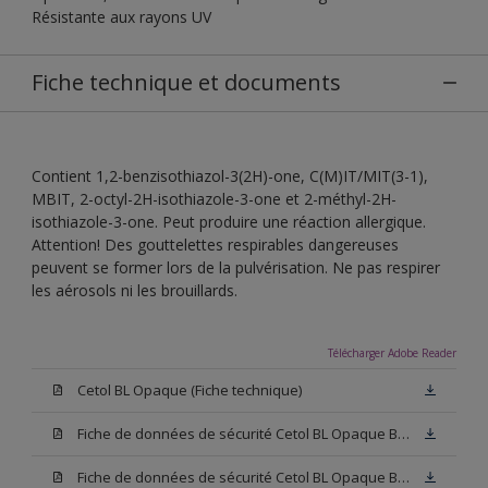
Résistante aux rayons UV
Fiche technique et documents
Contient 1,2-benzisothiazol-3(2H)-one, C(M)IT/MIT(3-1),
MBIT, 2-octyl-2H-isothiazole-3-one et 2-méthyl-2H-
isothiazole-3-one. Peut produire une réaction allergique.
Attention! Des gouttelettes respirables dangereuses
peuvent se former lors de la pulvérisation. Ne pas respirer
les aérosols ni les brouillards.
Télécharger Adobe Reader
Cetol BL Opaque (Fiche technique)
Fiche de données de sécurité Cetol BL Opaque Base W05 (SDS)
Fiche de données de sécurité Cetol BL Opaque Base N00 (SDS)