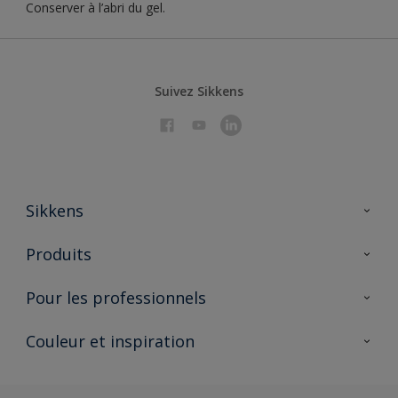
Conserver à l’abri du gel.
Suivez Sikkens
Sikkens
À propos de Sikkens
Produits
AkzoNobel 🔗
Produits pour l’intérieur
Pour les professionnels
Durabilité
Produits pour l’extérieur
Questions fréquentes
Partenaires Sikkens 🔗
Couleur et inspiration
Trouver un point de vente
Contact
Conseils & services
Fiches techniques
Couleurs
Sikkens academy