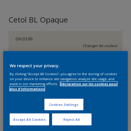
Cetol BL Opaque
GN.03.86
Changer de couleur
Taille de l’emballage
We respect your privacy.
1 L
2,5 L
By clicking “Accept All Cookies”, you agree to the storing of cookies
on your device to enhance site navigation, analyze site usage, and
assist in our marketing efforts.
Déclaration sur les cookies pour
Quantité
Calculateur de peinture
plus d'informations
Calculer
Cookies Settings
Accept All Cookies
Reject All
Ce produit n'est pas destiné à la vente en ligne et ne
peut être acheté que dans des magasins sélectionnés.