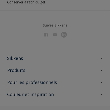
Conserver à l’abri du gel.
Suivez Sikkens
Sikkens
À propos de Sikkens
Produits
AkzoNobel 🔗
Produits pour l’intérieur
Pour les professionnels
Durabilité
Produits pour l’extérieur
Questions fréquentes
Partenaires Sikkens 🔗
Couleur et inspiration
Trouver un point de vente
Contact
Conseils & services
Fiches techniques
Couleurs
Sikkens academy