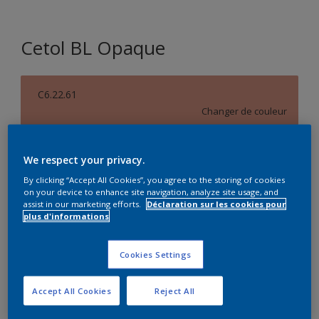
Cetol BL Opaque
C6.22.61
Changer de couleur
Taille de l’emballage
We respect your privacy.
1 L
2,5 L
By clicking “Accept All Cookies”, you agree to the storing of cookies
on your device to enhance site navigation, analyze site usage, and
assist in our marketing efforts.
Déclaration sur les cookies pour
Quantité
Calculateur de peinture
plus d'informations
Calculer
Cookies Settings
Accept All Cookies
Reject All
Ce produit n'est pas destiné à la vente en ligne et ne
peut être acheté que dans des magasins sélectionnés.