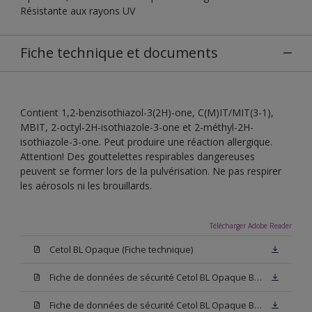
Résistante aux rayons UV
Fiche technique et documents
Contient 1,2-benzisothiazol-3(2H)-one, C(M)IT/MIT(3-1),
MBIT, 2-octyl-2H-isothiazole-3-one et 2-méthyl-2H-
isothiazole-3-one. Peut produire une réaction allergique.
Attention! Des gouttelettes respirables dangereuses
peuvent se former lors de la pulvérisation. Ne pas respirer
les aérosols ni les brouillards.
Télécharger Adobe Reader
Cetol BL Opaque (Fiche technique)
Fiche de données de sécurité Cetol BL Opaque Base W05 (SDS)
Fiche de données de sécurité Cetol BL Opaque Base N00 (SDS)