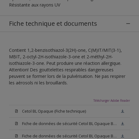
Résistante aux rayons UV
Fiche technique et documents
Contient 1,2-benzisothiazol-3(2H)-one, C(M)IT/MIT(3-1),
MBIT, 2-octyl-2H-isothiazole-3-one et 2-méthyl-2H-
isothiazole-3-one. Peut produire une réaction allergique.
Attention! Des gouttelettes respirables dangereuses
peuvent se former lors de la pulvérisation. Ne pas respirer
les aérosols ni les brouillards.
Télécharger Adobe Reader
Cetol BL Opaque (Fiche technique)
Fiche de données de sécurité Cetol BL Opaque Base W05 (SDS)
Fiche de données de sécurité Cetol BL Opaque Base N00 (SDS)