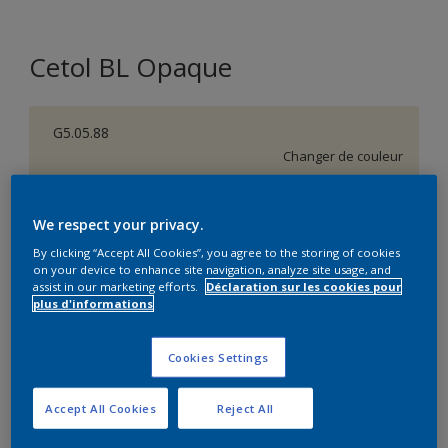
Cetol BL Opaque
G5.05.88
Changer de couleur
Taille de l’emballage
We respect your privacy.
1 L
2,5 L
By clicking “Accept All Cookies”, you agree to the storing of cookies
on your device to enhance site navigation, analyze site usage, and
assist in our marketing efforts.
Déclaration sur les cookies pour
Quantité
Calculateur de peinture
plus d'informations
Calculer
Cookies Settings
Accept All Cookies
Reject All
Ce produit n'est pas destiné à la vente en ligne et ne
peut être acheté que dans des magasins sélectionnés.