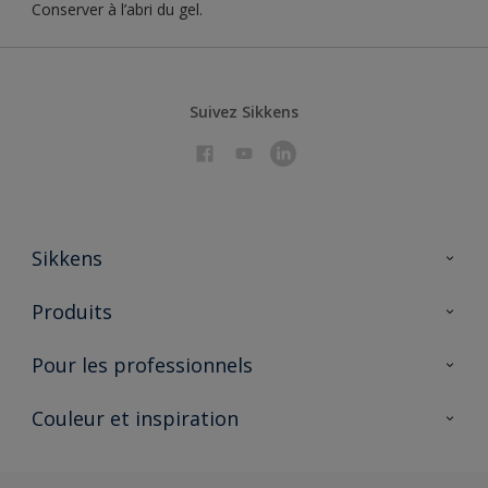
Conserver à l’abri du gel.
Suivez Sikkens
Sikkens
À propos de Sikkens
Produits
AkzoNobel 🔗
Produits pour l’intérieur
Pour les professionnels
Durabilité
Produits pour l’extérieur
Questions fréquentes
Partenaires Sikkens 🔗
Couleur et inspiration
Trouver un point de vente
Contact
Conseils & services
Fiches techniques
Couleurs
Sikkens academy