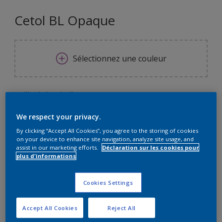
Cetol BL Opaque
Sélectionnez une couleur
Taille de l’emballage
1 L
2,5 L
We respect your privacy.
By clicking “Accept All Cookies”, you agree to the storing of cookies
Quantité
Calculateur de peinture
on your device to enhance site navigation, analyze site usage, and
assist in our marketing efforts.
Déclaration sur les cookies pour
plus d'informations
Calculer
Cookies Settings
Ce produit n'est pas destiné à la vente en ligne et ne
peut être acheté que dans des magasins sélectionnés.
Accept All Cookies
Reject All