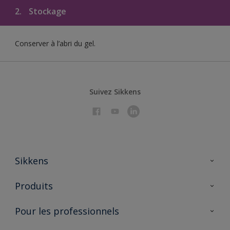
2.
Stockage
Conserver à l’abri du gel.
Suivez Sikkens
Sikkens
À propos de Sikkens
Produits
AkzoNobel 🔗
Produits pour l’intérieur
Pour les professionnels
Durabilité
Produits pour l’extérieur
Questions fréquentes