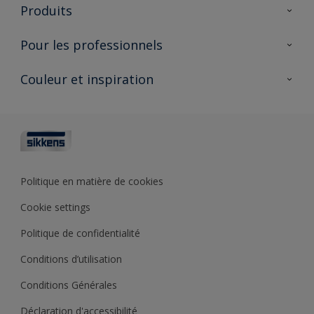
À propos de Sikkens
Produits
AkzoNobel 🔗
Produits pour l’intérieur
Pour les professionnels
Durabilité
Produits pour l’extérieur
Questions fréquentes
Partenaires Sikkens 🔗
Couleur et inspiration
Trouver un point de vente
Contact
Conseils & services
Fiches techniques
Couleurs
Sikkens academy
Testeurs de couleur
Architectes
Collections de couleurs
Polyfilla Pro 🔗
Couleur de l’année
Politique en matière de cookies
Outils de couleur
Cookie settings
Base de connaissances
Politique de confidentialité
Conditions d’utilisation
Conditions Générales
Déclaration d'accessibilité