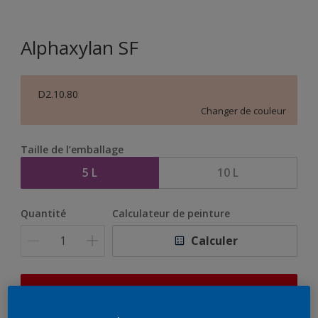
Alphaxylan SF
D2.10.80
Changer de couleur
Taille de l’emballage
5 L
10 L
Quantité
Calculateur de peinture
Calculer
Ce produit n'est pas destiné à la vente en ligne et ne
peut être acheté que dans des magasins sélectionnés.