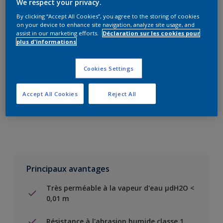
We respect your privacy.
By clicking “Accept All Cookies”, you agree to the storing of cookies
on your device to enhance site navigation, analyze site usage, and
Add to Shopping list
assist in our marketing efforts.
Déclaration sur les cookies pour
plus d'informations
Trouver un magasin
Cookies Settings
Ajouter au projet
Accept All Cookies
Reject All
Voir la couleur dans votre application de visualisation
Principaux avantages
Très perméable à la vapeur d'eau µdH2O <
0,01 m
Résistance à l'abrasion humide classe 1