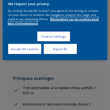
We respect your privacy.
Add to Shopping list
By clicking “Accept All Cookies”, you agree to the storing of cookies
on your device to enhance site navigation, analyze site usage, and
assist in our marketing efforts.
Déclaration sur les cookies pour
Trouver un magasin
plus d'informations
Cookies Settings
Ajouter au projet
Voir la couleur dans votre application de visualisation
Accept All Cookies
Reject All
Principaux avantages
Très perméable à la vapeur d'eau µdH2O <
0,01 m
Résistance à l'abrasion humide classe 1