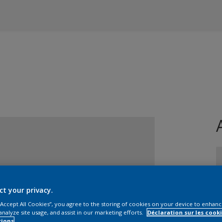
ct your privacy.
T
 “Accept All Cookies”, you agree to the storing of cookies on your device to enhanc
analyze site usage, and assist in our marketing efforts.
Déclaration sur les cooki
tions