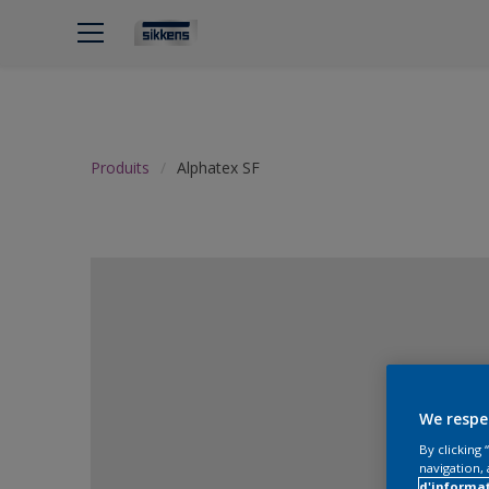
Produits
Alphatex SF
We respe
By clicking
navigation, 
d'informa