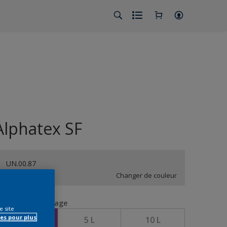
Alphatex SF
UN.00.87
Changer de couleur
aille de l’emballage
e site
es pour plus
1 L
5 L
10 L