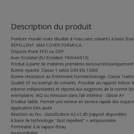
Description du produit
Peinture murale mate diluable à l'eau sans solvants à base d'un
REPELLENT. MAX COVER FORMULA.
Dispose d'une EPD ou DEP
Avec Ecolabel (EU Ecolabel: FR/044/013)
Produit à partir de matières premières biosourcées(uniquement
Bonne opacité. Classe 1 selon DIN EN 13300
Bonne résistance au frottement humide/lustrage. Classe 1selo
Qualité SF ou exempt de solvants. Possède un rapport Indoor A
externe indépendante) et répond aux exigences de la norme Bre
exemplaire). IAQ ou émission dans l’air intérieur : classe A+
D'odeur faible. Permet une remise en service rapide des espac
Application très aisée
Réaction au feu : classification A2-s1,d0 (rapport disponible)
A base de technologie "dust repellent" = antipoussière
Perméable à la vapeur d'eau
Insaponifiable