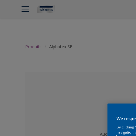
Produits
Alphatex SF
We respe
By clicking
navigation, 
Aucune couleur sé