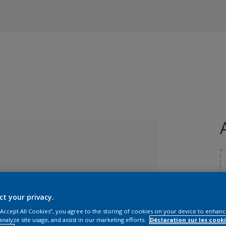
ct your privacy.
T
 “Accept All Cookies”, you agree to the storing of cookies on your device to enhanc
analyze site usage, and assist in our marketing efforts.
Déclaration sur les cooki
lectionnée