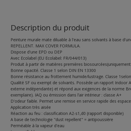
Description du produit
Peinture murale mate diluable à l'eau sans solvants à base d'un
REPELLENT. MAX COVER FORMULA.
Dispose d'une EPD ou DEP
Avec Ecolabel (EU Ecolabel: FR/044/013)
Produit à partir de matières premières biosourcées(uniquement
Bonne opacité. Classe 1 selon DIN EN 13300
Bonne résistance au frottement humide/lustrage. Classe 1selo
Qualité SF ou exempt de solvants. Possède un rapport Indoor A
externe indépendante) et répond aux exigences de la norme Bre
exemplaire). IAQ ou émission dans l’air intérieur : classe A+
D'odeur faible. Permet une remise en service rapide des espac
Application très aisée
Réaction au feu : classification A2-s1,d0 (rapport disponible)
A base de technologie "dust repellent" = antipoussière
Perméable à la vapeur d'eau