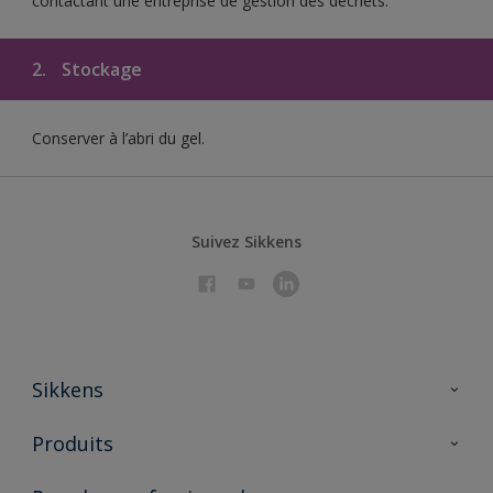
contactant une entreprise de gestion des déchets.
2.
Stockage
Conserver à l’abri du gel.
Suivez Sikkens
Sikkens
À propos de Sikkens
Produits
AkzoNobel 🔗
Produits pour l’intérieur