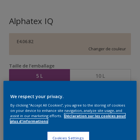
Alphatex IQ
E4.06.82
Changer de couleur
Taille de l’emballage
5 L
10 L
Quantité
Calculateur de peinture
We respect your privacy.
Calculer
By clicking “Accept All Cookies”, you agree to the storing of cookies
on your device to enhance site navigation, analyze site usage, and
assist in our marketing efforts.
Déclaration sur les cookies pour
plus d'informations
Ce produit n'est pas destiné à la vente en ligne et ne
peut être acheté que dans des magasins sélectionnés.
Cookies Settings