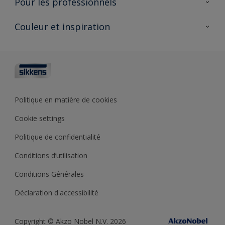
Pour les professionnels
Durabilité
Produits pour l’extérieur
Questions fréquentes
Partenaires Sikkens 🔗
Couleur et inspiration
Trouver un point de vente
Contact
Conseils & services
Fiches techniques
Couleurs
Sikkens academy
Testeurs de couleur
Architectes
Collections de couleurs
Polyfilla Pro 🔗
Couleur de l’année
Politique en matière de cookies
Outils de couleur
Cookie settings
Base de connaissances
Politique de confidentialité
Conditions d’utilisation
Conditions Générales
Déclaration d'accessibilité
Copyright © Akzo Nobel N.V. 2026