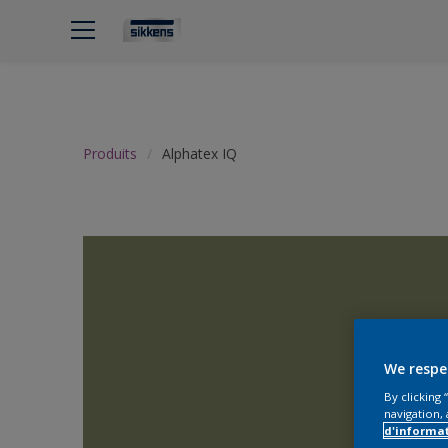
Produits
Alphatex IQ
We respe
By clicking
navigation, 
d'informa