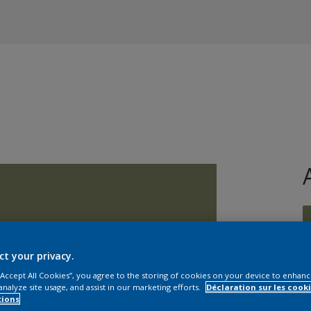
ct your privacy.
 “Accept All Cookies”, you agree to the storing of cookies on your device to enhanc
T
analyze site usage, and assist in our marketing efforts.
Déclaration sur les cooki
tions