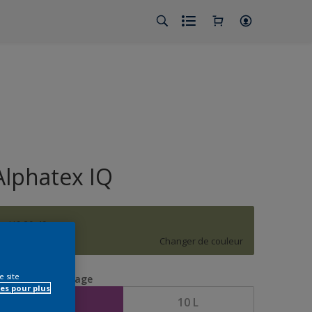
Alphatex IQ
H6.20.49
Changer de couleur
e site
aille de l’emballage
es pour plus
5 L
10 L