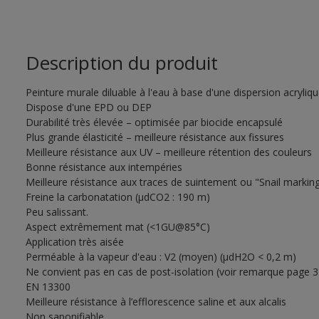
Description du produit
Peinture murale diluable à l'eau à base d'une dispersion acryli
Dispose d'une EPD ou DEP
Durabilité très élevée – optimisée par biocide encapsulé
Plus grande élasticité – meilleure résistance aux fissures
Meilleure résistance aux UV – meilleure rétention des couleurs
Bonne résistance aux intempéries
Meilleure résistance aux traces de suintement ou "Snail markin
Freine la carbonatation (µdCO2 : 190 m)
Peu salissant.
Aspect extrêmement mat (<1GU@85°C)
Application très aisée
Perméable à la vapeur d'eau : V2 (moyen) (µdH2O < 0,2 m)
Ne convient pas en cas de post-isolation (voir remarque page 3 d
EN 13300
Meilleure résistance à l’efflorescence saline et aux alcalis
Non saponifiable