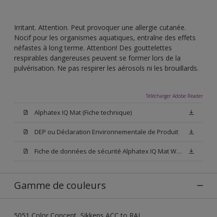
Irritant. Attention. Peut provoquer une allergie cutanée.
Nocif pour les organismes aquatiques, entraîne des effets
néfastes à long terme. Attention! Des gouttelettes
respirables dangereuses peuvent se former lors de la
pulvérisation. Ne pas respirer les aérosols ni les brouillards.
Télécharger Adobe Reader
Alphatex IQ Mat (Fiche technique)
DEP ou Déclaration Environnementale de Produit
Fiche de données de sécurité Alphatex IQ Mat White W05 (SDS)
Gamme de couleurs
5051 Color Concept, Sikkens ACC to RAL