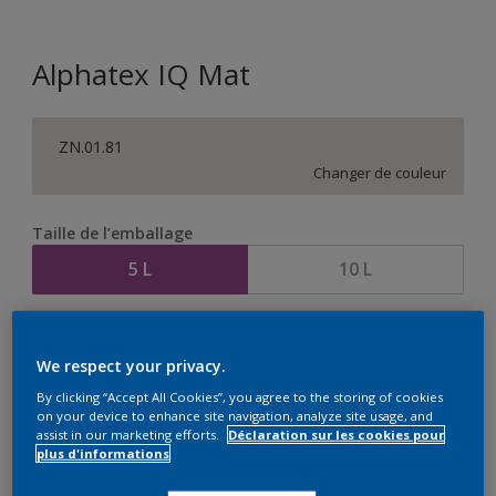
Alphatex IQ Mat
ZN.01.81
Changer de couleur
Taille de l’emballage
5 L
10 L
Quantité
Calculateur de peinture
We respect your privacy.
Calculer
By clicking “Accept All Cookies”, you agree to the storing of cookies
on your device to enhance site navigation, analyze site usage, and
assist in our marketing efforts.
Déclaration sur les cookies pour
plus d'informations
Ce produit n'est pas destiné à la vente en ligne et ne
peut être acheté que dans des magasins sélectionnés.