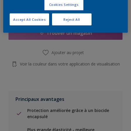
Cookies Settings
Add to Shopping list
Accept All Cookies
Reject All
Trouver un magasin
Ajouter au projet
Voir la couleur dans votre application de visualisation
Principaux avantages
Protection améliorée grâce à un biocide
encapsulé
Plus grande élasticité - meilleure