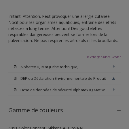
Irritant. Attention. Peut provoquer une allergie cutanée.
Nocif pour les organismes aquatiques, entraîne des effets
néfastes à long terme. Attention! Des gouttelettes
respirables dangereuses peuvent se former lors de la
pulvérisation. Ne pas respirer les aérosols ni les brouillards.
Télécharger Adobe Reader
Alphatex IQ Mat (Fiche technique)
DEP ou Déclaration Environnementale de Produit
Fiche de données de sécurité Alphatex IQ Mat White W05 (SDS)
Gamme de couleurs
5051 Color Concept, Sikkens ACC to RAL