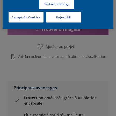
Cookies Settings
Add to Shopping list
Accept All Cookies
Reject All
Trouver un magasin
Ajouter au projet
Voir la couleur dans votre application de visualisation
Principaux avantages
Protection améliorée grâce à un biocide
encapsulé
Plus grande élasticité - meilleure