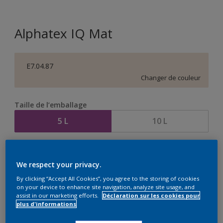
Alphatex IQ Mat
E7.04.87
Changer de couleur
Taille de l’emballage
5 L
10 L
Quantité
Calculateur de peinture
We respect your privacy.
Calculer
By clicking “Accept All Cookies”, you agree to the storing of cookies
on your device to enhance site navigation, analyze site usage, and
assist in our marketing efforts.
Déclaration sur les cookies pour
plus d'informations
Ce produit n'est pas destiné à la vente en ligne et ne
peut être acheté que dans des magasins sélectionnés.