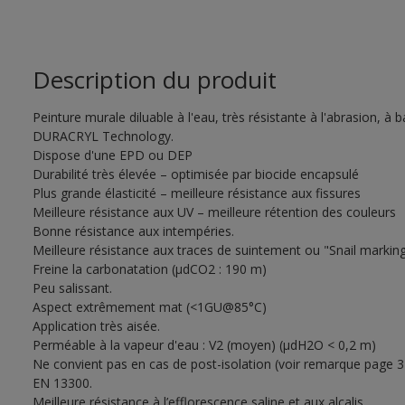
Description du produit
Peinture murale diluable à l'eau, très résistante à l'abrasion, à 
DURACRYL Technology.
Dispose d'une EPD ou DEP
Durabilité très élevée – optimisée par biocide encapsulé
Plus grande élasticité – meilleure résistance aux fissures
Meilleure résistance aux UV – meilleure rétention des couleurs
Bonne résistance aux intempéries.
Meilleure résistance aux traces de suintement ou "Snail markin
Freine la carbonatation (µdCO2 : 190 m)
Peu salissant.
Aspect extrêmement mat (<1GU@85°C)
Application très aisée.
Perméable à la vapeur d'eau : V2 (moyen) (µdH2O < 0,2 m)
Ne convient pas en cas de post-isolation (voir remarque page 3 d
EN 13300.
Meilleure résistance à l’efflorescence saline et aux alcalis