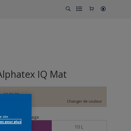
Alphatex IQ Mat
F3.05.80
Changer de couleur
e site
aille de l’emballage
es pour plus
5 L
10 L