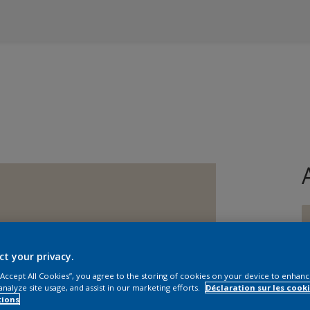
ct your privacy.
 “Accept All Cookies”, you agree to the storing of cookies on your device to enhanc
T
analyze site usage, and assist in our marketing efforts.
Déclaration sur les cooki
tions