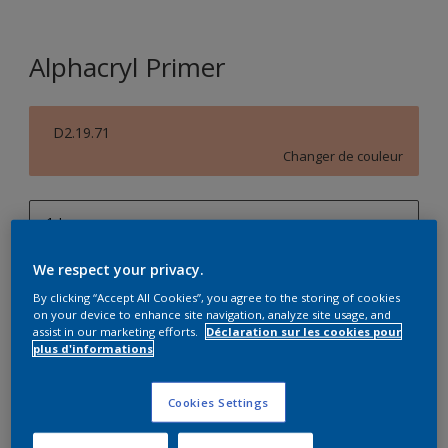
Alphacryl Primer
D2.19.71
Changer de couleur
1 L
1 L
We respect your privacy.
Quantité
Calculateur de peinture
2,5 L
By clicking “Accept All Cookies”, you agree to the storing of cookies
on your device to enhance site navigation, analyze site usage, and
Calculer
assist in our marketing efforts.
Déclaration sur les cookies pour
5 L
plus d'informations
10 L
Ce produit n'est pas destiné à la vente en ligne et ne
Cookies Settings
peut être acheté que dans des magasins sélectionnés.