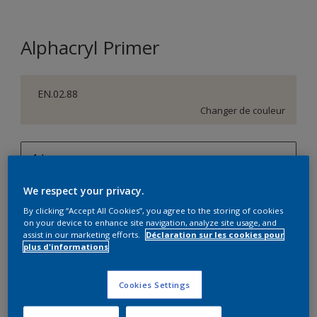
Alphacryl Primer
EN.02.88
Changer de couleur
1 L
1 L
We respect your privacy.
Quantité
Calculateur de peinture
2,5 L
By clicking “Accept All Cookies”, you agree to the storing of cookies
on your device to enhance site navigation, analyze site usage, and
Calculer
assist in our marketing efforts.
Déclaration sur les cookies pour
5 L
plus d'informations
10 L
Ce produit n'est pas destiné à la vente en ligne et ne
Cookies Settings
peut être acheté que dans des magasins sélectionnés.