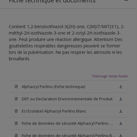
Fiche technique et documents
Contient 1,2-benzisothiazol-3(2H)-one, C(M)IT/MIT(3:1), 2-
méthyl-2H-isothiazole-3-one et 2-octyl-2H-isothiazole-3-
one. Peut produire une réaction allergique. Attention! Des
gouttelettes respirables dangereuses peuvent se former
lors de la pulvérisation. Ne pas respirer les aérosols ni les
brouillards.
Télécharger Adobe Reader
Alphacryl Perlino (Fiche technique)
DEP ou Declaration Environnementale de Produit
EU Ecolabel Alphacryl Perlino Blanc
Fiche de données de sécurité Alphacryl Perlino N00 (SDS)
Fiche de données de sécurité Alphacryl Perlino Blanc (SDS)