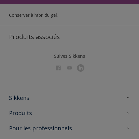
Conserver à l’abri du gel.
Produits associés
Suivez Sikkens
Sikkens
À propos de Sikkens
Produits
AkzoNobel 🔗
Produits pour l’intérieur
Pour les professionnels
Durabilité
Produits pour l’extérieur
Questions fréquentes