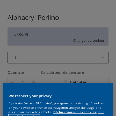
Alphacryl Perlino
U7.06.78
Changer de couleur
1 L
1 L
Quantité
Calculateur de peinture
2,5 L
Calculer
5 L
We respect your privacy.
10 L
Ce produit n'est pas destiné à la vente en ligne et ne
By clicking “Accept All Cookies”, you agree to the storing of cookies
peut être acheté que dans des magasins sélectionnés.
on your device to enhance site navigation, analyze site usage, and
assist in our marketing efforts.
Déclaration sur les cookies pour