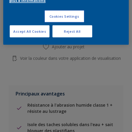
plus d'informations
Add to Shopping list
Cookies Settings
Trouver un magasin
Accept All Cookies
Reject All
Ajouter au projet
Voir la couleur dans votre application de visualisation
Principaux avantages
Résistance à l'abrasion humide classe 1 +
résiste au lustrage
Isole des taches solubles dans l'eau + sait
bloquer des plastifians