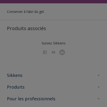
Conserver à l’abri du gel.
Produits associés
Suivez Sikkens
Sikkens
À propos de Sikkens
Produits
AkzoNobel 🔗
Produits pour l’intérieur
Pour les professionnels
Durabilité
Produits pour l’extérieur
Questions fréquentes