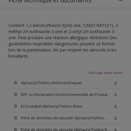
Fiche technique et documents
Contient 1,2-benzisothiazol-3(2H)-one, C(M)IT/MIT(3:1), 2-
méthyl-2H-isothiazole-3-one et 2-octyl-2H-isothiazole-3-
one. Peut produire une réaction allergique. Attention! Des
gouttelettes respirables dangereuses peuvent se former
lors de la pulvérisation. Ne pas respirer les aérosols ni les
brouillards.
Télécharger Adobe Reader
Alphacryl Perlino (Fiche technique)
DEP ou Declaration Environnementale de Produit
EU Ecolabel Alphacryl Perlino Blanc
Fiche de données de sécurité Alphacryl Perlino N00 (SDS)
Fiche de données de sécurité Alphacryl Perlino Blanc (SDS)