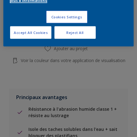
plus d'informations
Add to Shopping list
Cookies Settings
Trouver un magasin
Accept All Cookies
Reject All
Ajouter au projet
Voir la couleur dans votre application de visualisation
Principaux avantages
Résistance à l'abrasion humide classe 1 +
résiste au lustrage
Isole des taches solubles dans l'eau + sait
bloquer des plastifians