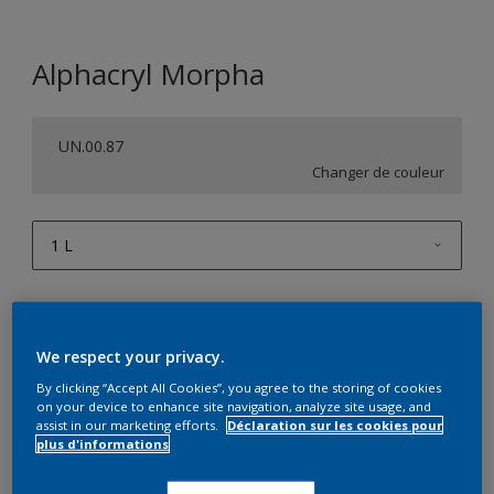
Alphacryl Morpha
UN.00.87
Changer de couleur
1 L
1 L
Quantité
Calculateur de peinture
2,5 L
Calculer
We respect your privacy.
5 L
By clicking “Accept All Cookies”, you agree to the storing of cookies
on your device to enhance site navigation, analyze site usage, and
10 L
assist in our marketing efforts.
Déclaration sur les cookies pour
Ce produit n'est pas destiné à la vente en ligne et ne
plus d'informations
peut être acheté que dans des magasins sélectionnés.