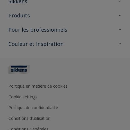
Sikkens
À propos de Sikkens
Produits
AkzoNobel 🔗
Produits pour l’intérieur
Pour les professionnels
Durabilité
Produits pour l’extérieur
Questions fréquentes
Partenaires Sikkens 🔗
Couleur et inspiration
Trouver un point de vente
Contact
Conseils & services
Fiches techniques
Couleurs
Sikkens academy
Testeurs de couleur
Architectes
Collections de couleurs
Polyfilla Pro 🔗
Couleur de l’année
Politique en matière de cookies
Outils de couleur
Cookie settings
Base de connaissances
Politique de confidentialité
Conditions d’utilisation
Conditions Générales