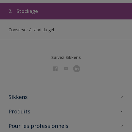
2.
Stockage
Conserver à l’abri du gel.
Suivez Sikkens
Sikkens
À propos de Sikkens
Produits
AkzoNobel 🔗
Produits pour l’intérieur
Pour les professionnels
Durabilité