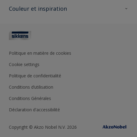
Produits pour l’extérieur
Questions fréquentes
Partenaires Sikkens 🔗
Couleur et inspiration
Trouver un point de vente
Contact
Conseils & services
Fiches techniques
Couleurs
Sikkens academy
Testeurs de couleur
Architectes
Collections de couleurs
Polyfilla Pro 🔗
Couleur de l’année
Politique en matière de cookies
Outils de couleur
Cookie settings
Base de connaissances
Politique de confidentialité
Conditions d’utilisation
Conditions Générales
Déclaration d'accessibilité
Copyright © Akzo Nobel N.V. 2026