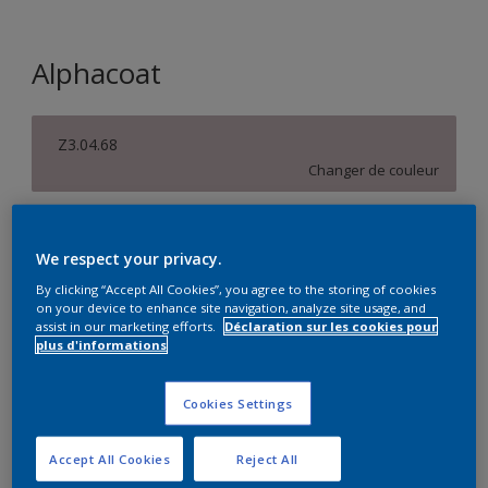
Alphacoat
Z3.04.68
Changer de couleur
Taille de l’emballage
We respect your privacy.
10 L
By clicking “Accept All Cookies”, you agree to the storing of cookies
on your device to enhance site navigation, analyze site usage, and
Quantité
Calculateur de peinture
assist in our marketing efforts.
Déclaration sur les cookies pour
plus d'informations
Calculer
Cookies Settings
Ce produit n'est pas destiné à la vente en ligne et ne
Accept All Cookies
Reject All
peut être acheté que dans des magasins sélectionnés.