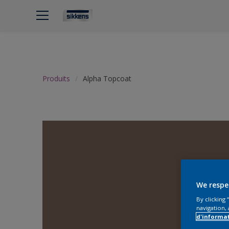
Produits
Alpha Topcoat
We respe
By clicking
navigation, 
d'informa