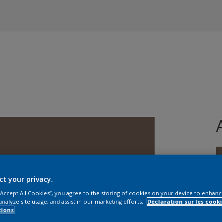
ct your privacy.
 “Accept All Cookies”, you agree to the storing of cookies on your device to enhanc
T
analyze site usage, and assist in our marketing efforts.
Déclaration sur les cooki
tions