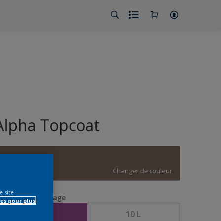
Alpha Topcoat
D8.14.39
Changer de couleur
e site
aille de l’emballage
es pour plus
5 L
10 L