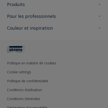
À propos de Sikkens
Produits
AkzoNobel 🔗
Produits pour l’intérieur
Pour les professionnels
Durabilité
Produits pour l’extérieur
Questions fréquentes
Partenaires Sikkens 🔗
Couleur et inspiration
Trouver un point de vente
Contact
Conseils & services
Fiches techniques
Couleurs
Sikkens academy
Testeurs de couleur
Architectes
Collections de couleurs
Polyfilla Pro 🔗
Couleur de l’année
Politique en matière de cookies
Outils de couleur
Cookie settings
Base de connaissances
Politique de confidentialité
Conditions d’utilisation
Conditions Générales
Déclaration d'accessibilité