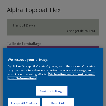
Alpha Topcoat Flex
Tranquil Dawn
Changer de couleur
Taille de l’emballage
10 L
We respect your privacy.
Quantité
Calculateur de peinture
By clicking “Accept All Cookies”, you agree to the storing of cookies
on your device to enhance site navigation, analyze site usage, and
Calculer
assist in our marketing efforts.
Déclaration sur les cookies pour
plus d'informations
Cookies Settings
Ce produit n'est pas destiné à la vente en ligne et ne
peut être acheté que dans des magasins sélectionnés.
Accept All Cookies
Reject All