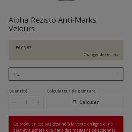
Alpha Rezisto Anti-Marks
Velours
F6.05.83
Changer de couleur
1 L
1 L
Quantité
Calculateur de peinture
2,5 L
Calculer
5 L
10 L
Ce produit n'est pas destiné à la vente en ligne et ne
peut être acheté que dans des magasins sélectionnés.