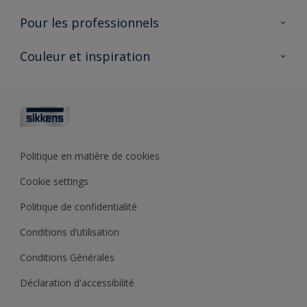
AkzoNobel 🔗
Produits pour l’intérieur
Pour les professionnels
Durabilité
Produits pour l’extérieur
Questions fréquentes
Partenaires Sikkens 🔗
Couleur et inspiration
Trouver un point de vente
Contact
Conseils & services
Fiches techniques
Couleurs
Sikkens academy
Testeurs de couleur
Architectes
Collections de couleurs
Polyfilla Pro 🔗
Couleur de l’année
Politique en matière de cookies
Outils de couleur
Cookie settings
Base de connaissances
Politique de confidentialité
Conditions d’utilisation
Conditions Générales
Déclaration d'accessibilité