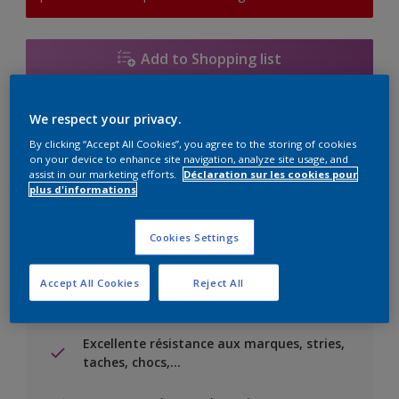
Add to Shopping list
Trouver un magasin
We respect your privacy.
By clicking “Accept All Cookies”, you agree to the storing of cookies
on your device to enhance site navigation, analyze site usage, and
Ajouter au projet
assist in our marketing efforts.
Déclaration sur les cookies pour
plus d'informations
Voir la couleur dans votre application de visualisation
Cookies Settings
Accept All Cookies
Reject All
Principaux avantages
Excellente résistance aux marques, stries,
taches, chocs,…