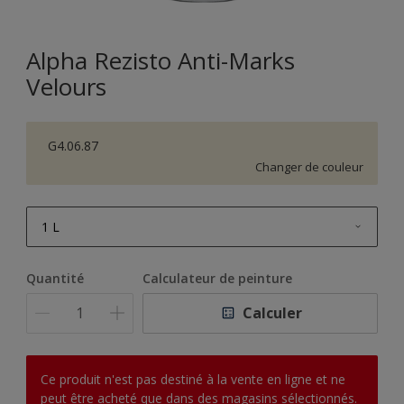
Alpha Rezisto Anti-Marks
Velours
G4.06.87
Changer de couleur
1 L
1 L
Quantité
Calculateur de peinture
2,5 L
Calculer
5 L
10 L
Ce produit n'est pas destiné à la vente en ligne et ne
peut être acheté que dans des magasins sélectionnés.