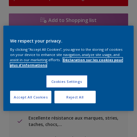
Add to Shopping list
Trouver un magasin
We respect your privacy.
By clicking “Accept All Cookies”, you agree to the storing of cookies
on your device to enhance site navigation, analyze site usage, and
Ajouter au projet
assist in our marketing efforts.
Déclaration sur les cookies pour
plus d'informations
Voir la couleur dans votre application de visualisation
Cookies Settings
Accept All Cookies
Reject All
Principaux avantages
Excellente résistance aux marques, stries,
taches, chocs,…