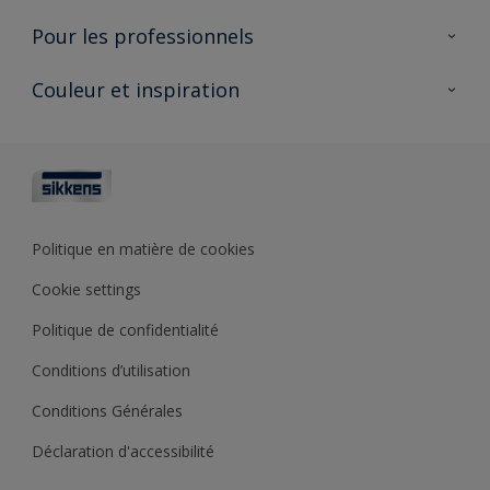
AkzoNobel 🔗
Produits pour l’intérieur
Pour les professionnels
Durabilité
Produits pour l’extérieur
Questions fréquentes
Partenaires Sikkens 🔗
Couleur et inspiration
Trouver un point de vente
Contact
Conseils & services
Fiches techniques
Couleurs
Sikkens academy
Testeurs de couleur
Architectes
Collections de couleurs
Polyfilla Pro 🔗
Couleur de l’année
Politique en matière de cookies
Outils de couleur
Cookie settings
Base de connaissances
Politique de confidentialité
Conditions d’utilisation
Conditions Générales
Déclaration d'accessibilité