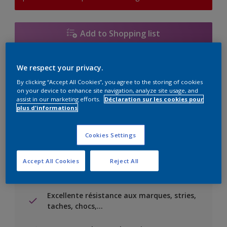
Add to Shopping list
Trouver un magasin
We respect your privacy.
By clicking “Accept All Cookies”, you agree to the storing of cookies
on your device to enhance site navigation, analyze site usage, and
Ajouter au projet
assist in our marketing efforts.
Déclaration sur les cookies pour
plus d'informations
Voir la couleur dans votre application de visualisation
Cookies Settings
Accept All Cookies
Reject All
Principaux avantages
Excellente résistance aux marques, stries,
taches, chocs,…