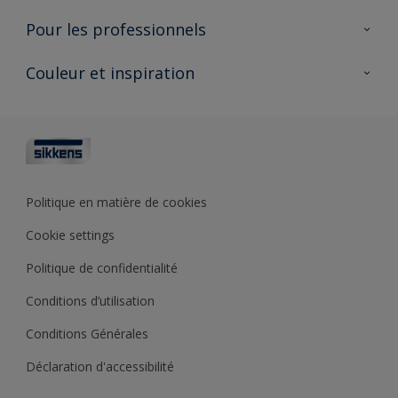
AkzoNobel 🔗
Produits pour l’intérieur
Pour les professionnels
Durabilité
Produits pour l’extérieur
Questions fréquentes
Partenaires Sikkens 🔗
Couleur et inspiration
Trouver un point de vente
Contact
Conseils & services
Fiches techniques
Couleurs
Sikkens academy
Testeurs de couleur
Architectes
Collections de couleurs
Polyfilla Pro 🔗
Couleur de l’année
Politique en matière de cookies
Outils de couleur
Cookie settings
Base de connaissances
Politique de confidentialité
Conditions d’utilisation
Conditions Générales
Déclaration d'accessibilité