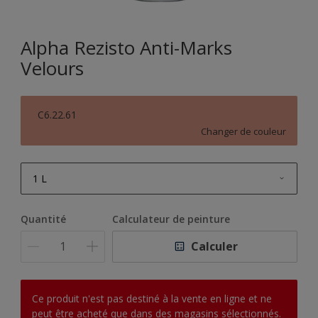
Alpha Rezisto Anti-Marks
Velours
C6.22.61
Changer de couleur
1 L
1 L
Quantité
Calculateur de peinture
2,5 L
Calculer
5 L
10 L
Ce produit n'est pas destiné à la vente en ligne et ne
peut être acheté que dans des magasins sélectionnés.