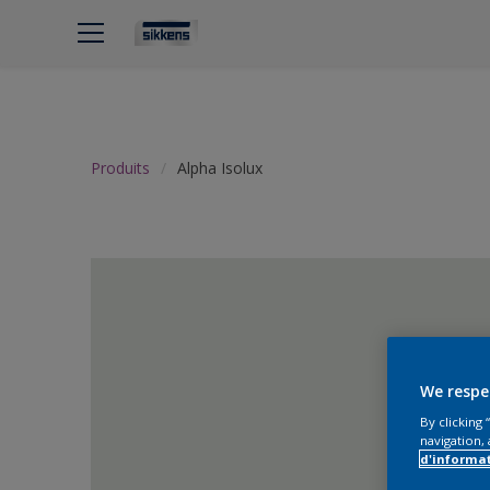
Produits
Alpha Isolux
We respe
By clicking
navigation, 
d'informa