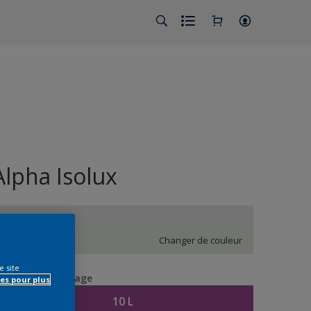
Alpha Isolux
KN.01.85
Changer de couleur
e site
aille de l’emballage
es pour plus
10 L