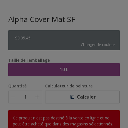
Alpha Cover Mat SF
S0.05.45
Changer de couleur
Taille de l’emballage
10 L
Quantité
Calculateur de peinture
Calculer
Ce produit n'est pas destiné à la vente en ligne et ne
peut être acheté que dans des magasins sélectionnés.