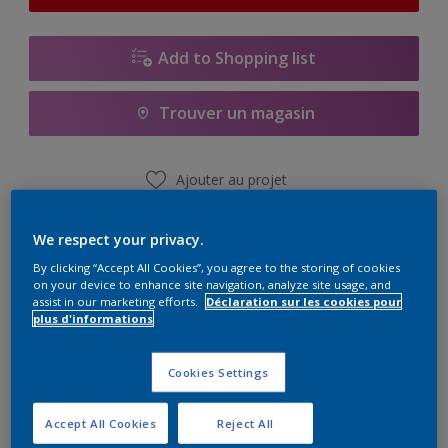
Add to Shopping list
Trouver un magasin
Ajouter au projet
Voir la couleur dans votre application de visualisation
We respect your privacy.
By clicking “Accept All Cookies”, you agree to the storing of cookies
on your device to enhance site navigation, analyze site usage, and
assist in our marketing efforts.
Déclaration sur les cookies pour
plus d'informations
Principaux avantages
Cookies Settings
Pouvoir couvrant exceptionnel classe 1
selon DIN EN 13300
Accept All Cookies
Reject All
Résistance à l'abrasion humide classe 1