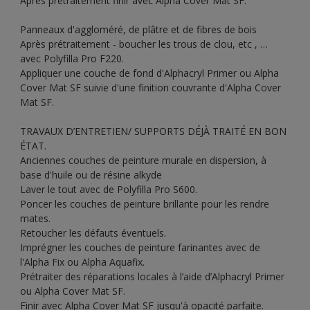
Après prétraitement finir avec Alpha Cover Mat SF.
Panneaux d'aggloméré, de plâtre et de fibres de bois
Après prétraitement - boucher les trous de clou, etc , …
avec Polyfilla Pro F220.
Appliquer une couche de fond d'Alphacryl Primer ou Alpha
Cover Mat SF suivie d'une finition couvrante d'Alpha Cover
Mat SF.
TRAVAUX D’ENTRETIEN/ SUPPORTS DÉJÀ TRAITÉ EN BON
ÉTAT.
Anciennes couches de peinture murale en dispersion, à
base d'huile ou de résine alkyde
Laver le tout avec de Polyfilla Pro S600.
Poncer les couches de peinture brillante pour les rendre
mates.
Retoucher les défauts éventuels.
Imprégner les couches de peinture farinantes avec de
l'Alpha Fix ou Alpha Aquafix.
Prétraiter des réparations locales à l’aide d’Alphacryl Primer
ou Alpha Cover Mat SF.
Finir avec Alpha Cover Mat SF jusqu'à opacité parfaite.