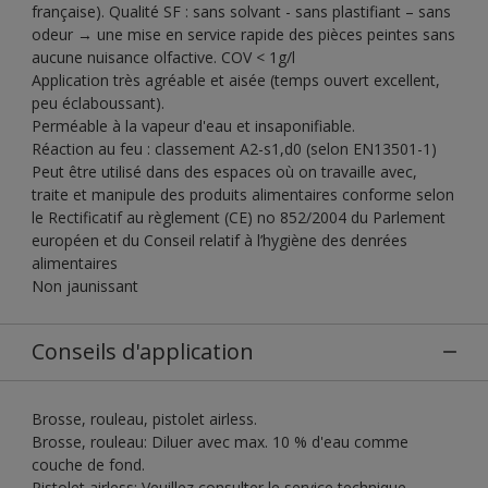
française). Qualité SF : sans solvant - sans plastifiant – sans
odeur → une mise en service rapide des pièces peintes sans
aucune nuisance olfactive. COV < 1g/l
Application très agréable et aisée (temps ouvert excellent,
peu éclaboussant).
Perméable à la vapeur d'eau et insaponifiable.
Réaction au feu : classement A2-s1,d0 (selon EN13501-1)
Peut être utilisé dans des espaces où on travaille avec,
traite et manipule des produits alimentaires conforme selon
le Rectificatif au règlement (CE) no 852/2004 du Parlement
européen et du Conseil relatif à l’hygiène des denrées
alimentaires
Non jaunissant
Conseils d'application
Brosse, rouleau, pistolet airless.
Brosse, rouleau: Diluer avec max. 10 % d'eau comme
couche de fond.
Pistolet airless: Veuillez consulter le service technique.